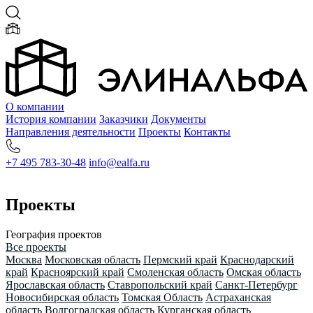
О компании
История компании
Заказчики
Документы
Направления деятельности
Проекты
Контакты
+7 495 783-30-48
info@ealfa.ru
Проекты
География проектов
Все проекты
Москва
Московская область
Пермский край
Краснодарский
край
Красноярский край
Смоленская область
Омская область
Ярославская область
Ставропольский край
Санкт-Петербург
Новосибирская область
Томская Область
Астраханская
область
Волгоградская область
Курганская область