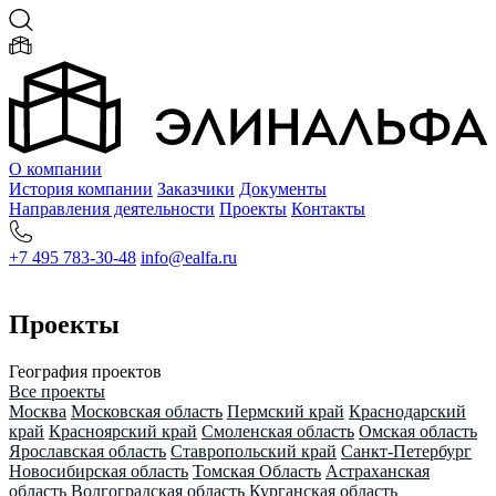
О компании
История компании
Заказчики
Документы
Направления деятельности
Проекты
Контакты
+7 495 783-30-48
info@ealfa.ru
Проекты
География проектов
Все проекты
Москва
Московская область
Пермский край
Краснодарский
край
Красноярский край
Смоленская область
Омская область
Ярославская область
Ставропольский край
Санкт-Петербург
Новосибирская область
Томская Область
Астраханская
область
Волгоградская область
Курганская область