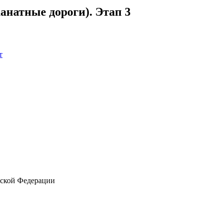
натные дороги). Этап 3
т
йской Федерации